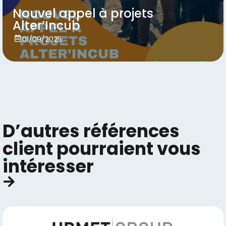
Nouvel appel à projets
Alter’Incub
Voir
01/09/2025
D’autres références
client pourraient vous
intéresser​