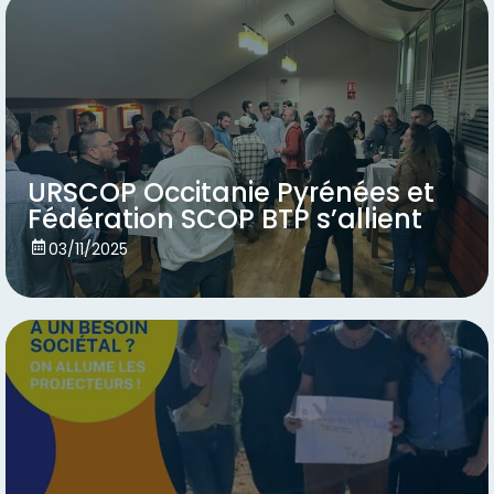
URSCOP Occitanie Pyrénées et
Fédération SCOP BTP s’allient
Voir
03/11/2025