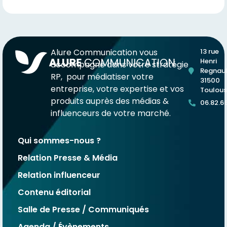
Alure Communication vous
13 rue
Henri
accompagne dans votre stratégie
Regnaul
RP, pour médiatiser votre
31500
entreprise, votre expertise et vos
Toulou
produits auprès des médias &
06.82.6
influenceurs de votre marché.
Qui sommes-nous ?
Relation Presse & Média
Relation influenceur
Contenu éditorial
Salle de Presse / Communiqués
Agenda / Évènements