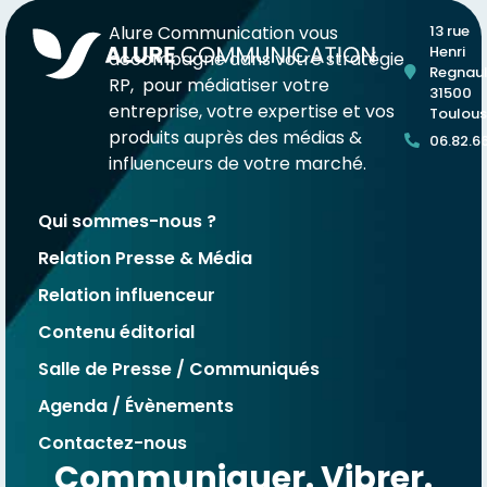
Alure Communication vous
13 rue
Henri
accompagne dans votre stratégie
Regnaul
RP, pour médiatiser votre
31500
entreprise, votre expertise et vos
Toulou
produits auprès des médias &
06.82.6
influenceurs de votre marché.
Qui sommes-nous ?
Relation Presse & Média
Relation influenceur
Contenu éditorial
Salle de Presse / Communiqués
Agenda / Évènements
Contactez-nous
Communiquer. Vibrer.