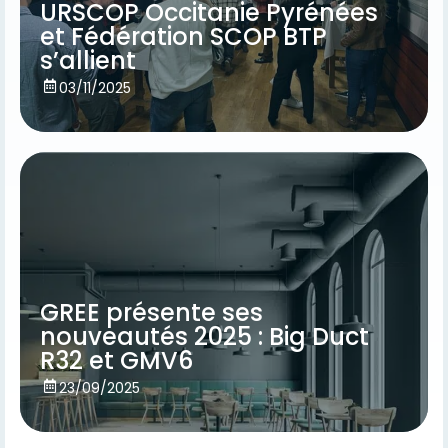
URSCOP Occitanie Pyrénées
et Fédération SCOP BTP
s’allient
Voir
03/11/2025
GREE présente ses
nouveautés 2025 : Big Duct
R32 et GMV6
Voir
23/09/2025