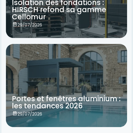
Isolation des fondations :
HIRSCH refond sa gamme
Cellomur
Voir
29/07/2026
Portes et fenêtres aluminium :
les tendances 2026
Voir
29/07/2026