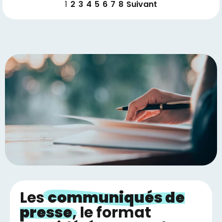
1
2
3
4
5
6
7
8
Suivant
Les
communiqués de
presse
, le format