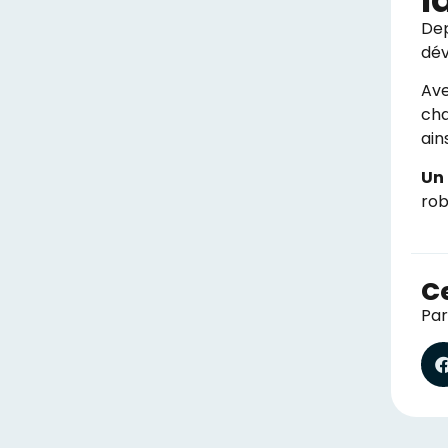
Dep
dév
Ave
cha
ain
Un 
rob
Ce
Par