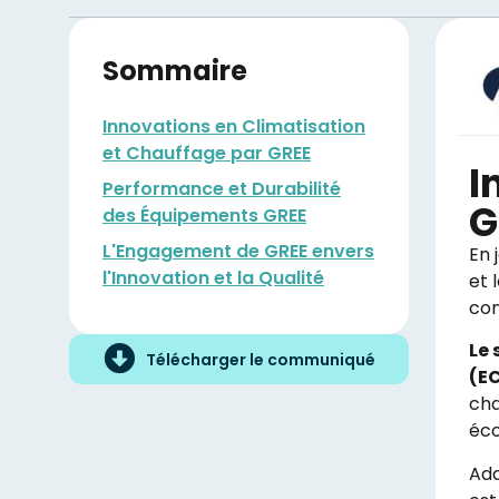
Sommaire
Innovations en Climatisation
et Chauffage par GREE
I
Performance et Durabilité
G
des Équipements GREE
L'Engagement de GREE envers
En 
l'Innovation et la Qualité
et 
con
Le
Télécharger le communiqué
(EC
cha
éco
Ada