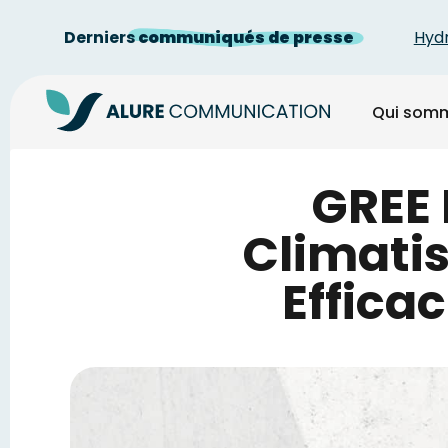
...
Derniers
communiqués de presse
Hydrodistri
Qui som
GREE 
Climati
Effica