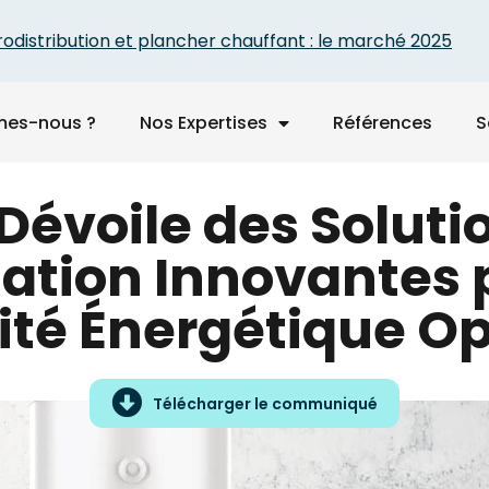
bution et plancher chauffant : le marché 2025
mes-nous ?
Nos Expertises
Références
S
Dévoile des Soluti
sation Innovantes 
cité Énergétique O
Télécharger le communiqué