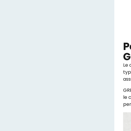
P
G
Le 
typ
ass
GRE
le 
per