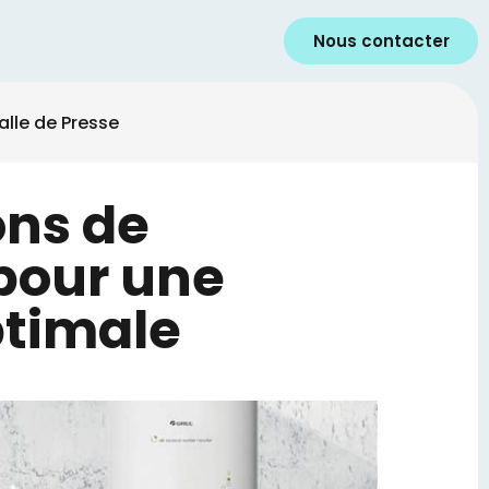
Tec7 Fast : la colle hybride ultra 
Nous contacter
alle de Presse
ons de
pour une
ptimale