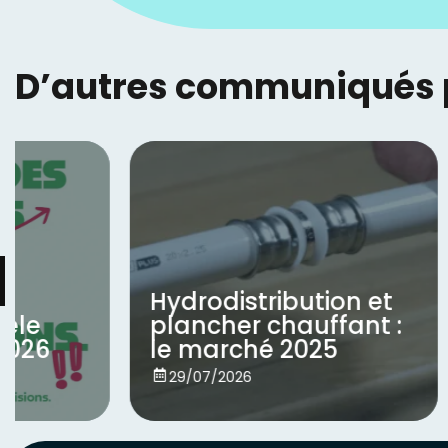
D’autres communiqués po
Hydrodistribution et
Tec7 F
plancher chauffant :
hybrid
le marché 2025
et uni
Voir
Voir
29/07/2026
29/07/