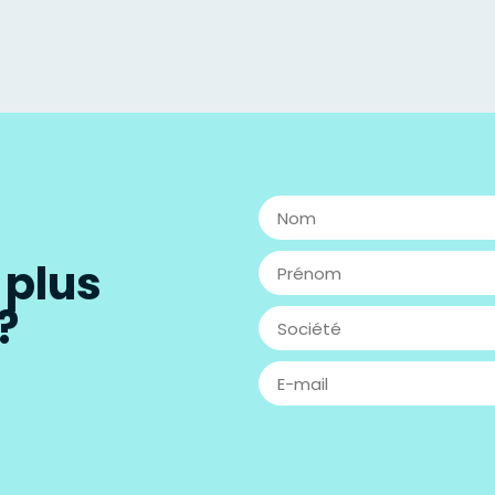
 plus
?