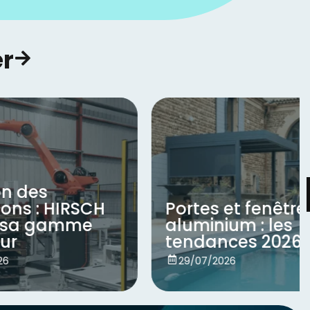
r​
RSCH
Portes et fenêtres
me
aluminium : les
tendances 2026
Voir
29/07/2026