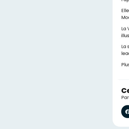
Ell
Mod
La 
ill
La 
lea
Plu
Ce
Par