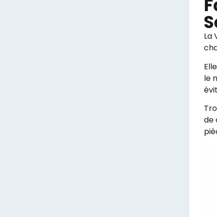
F
S
La 
cha
Ell
le 
évi
Tro
de 
piè