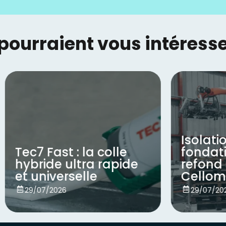
urraient vous intéresse
Isolation des
ast : la colle
fondations : HI
e ultra rapide
refond sa gam
verselle
Cellomur
Voir
2026
29/07/2026