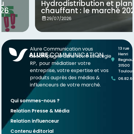
Hydrodistribution et plancher
chauffant : le marché 2025
Voir
29/07/2026
Alure Communication vous
13 rue
Henri
accompagne dans votre stratégie
Regnaul
RP, pour médiatiser votre
31500
entreprise, votre expertise et vos
Toulou
produits auprès des médias &
06.82.6
influenceurs de votre marché.
Qui sommes-nous ?
Relation Presse & Média
Relation influenceur
Contenu éditorial