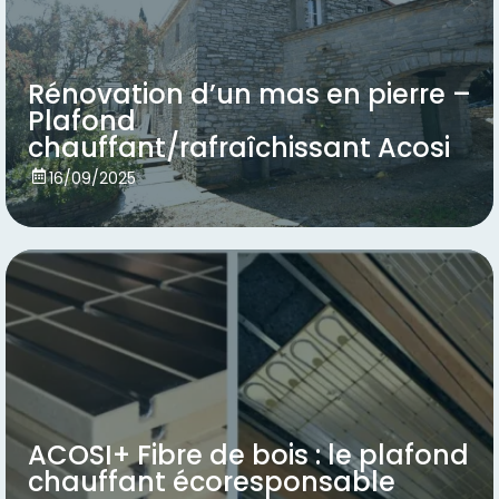
Rénovation d’un mas en pierre –
Plafond
chauffant/rafraîchissant Acosi
Voir
16/09/2025
ACOSI+ Fibre de bois : le plafond
chauffant écoresponsable
Voir