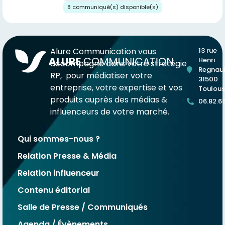
8 communiqué(s) disponible(s)
Alure Communication vous
13 rue
Henri
accompagne dans votre stratégie
Regnaul
RP, pour médiatiser votre
31500
entreprise, votre expertise et vos
Toulou
produits auprès des médias &
06.82.6
influenceurs de votre marché.
Qui sommes-nous ?
Relation Presse & Média
Relation influenceur
Contenu éditorial
Salle de Presse / Communiqués
Agenda / Évènements