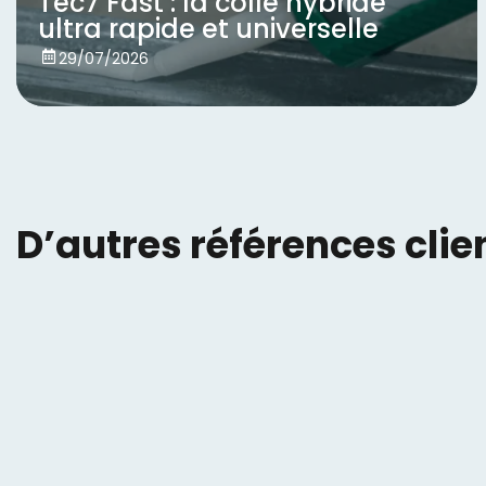
Tec7 Fast : la colle hybride
ultra rapide et universelle
Voir
29/07/2026
D’autres références clie