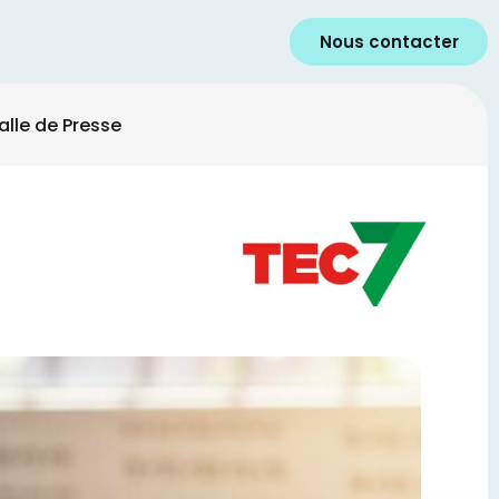
Isolation des fondations : HIRSC
Nous contacter
alle de Presse