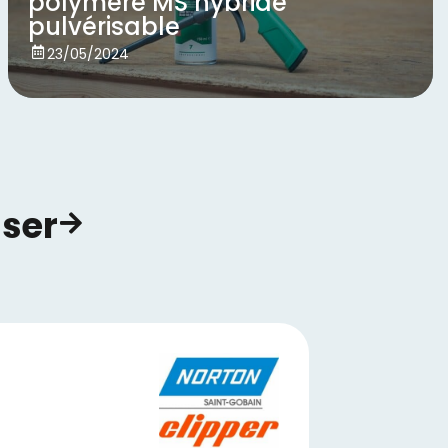
polymère MS hybride
pulvérisable
Voir
23/05/2024
ser​