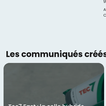
g
A
C
Les communiqués créés