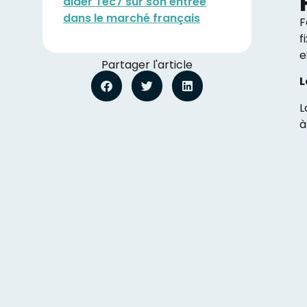
aider Tec7 sur son entrée
dans le marché français
F
f
e
Partager l'article
L
L
à