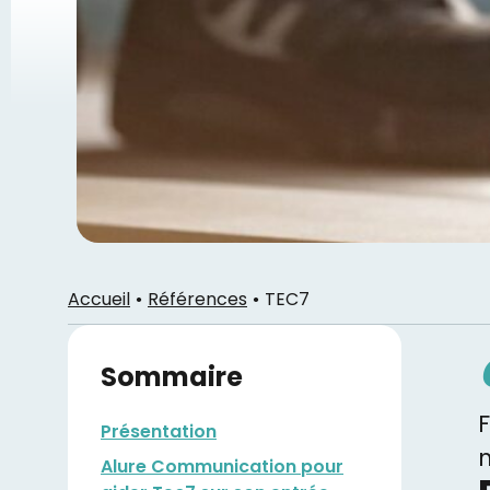
Accueil
Références
TEC7
Sommaire
F
Présentation
m
Alure Communication pour